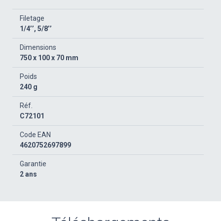
Filetage
1/4’’, 5/8’’
Dimensions
750 x 100 x 70 mm
Poids
240 g
Réf.
C72101
Code EAN
4620752697899
Garantie
2 ans