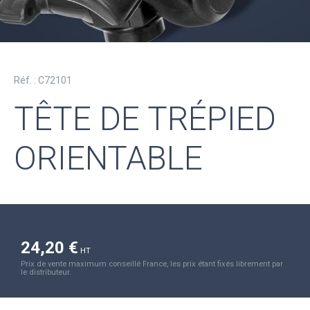
Réf. : C72101
TÊTE DE TRÉPIED
ORIENTABLE
24,20 €
HT
Prix de vente maximum conseillé France, les prix étant fixés librement par
le distributeur.