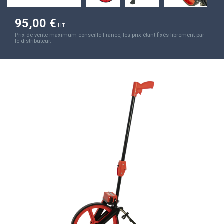
95,00 €
HT
Prix de vente maximum conseillé France, les prix étant fixés librement par
le distributeur.