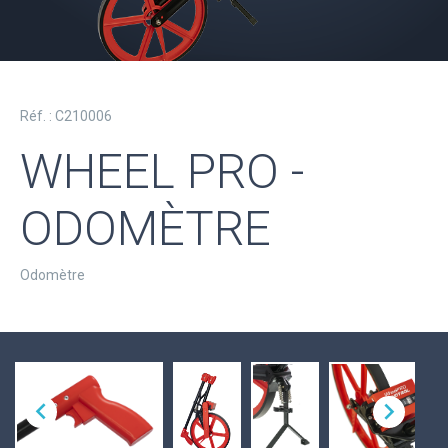
Réf. : C210006
WHEEL PRO -
ODOMÈTRE
Odomètre

