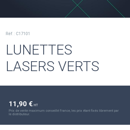
Réf. : C17101
LUNETTES
LASERS VERTS
11,90 €
HT
Prix de vente maximum conseillé France, les prix étant fixés librement par
le distributeur.