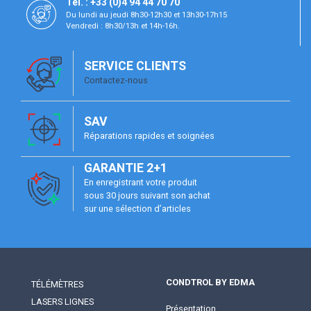
Tél. : +33 (0)4 94 44 70 70
Du lundi au jeudi 8h30-12h30 et 13h30-17h15
Vendredi : 8h30/13h et 14h-16h.
SERVICE CLIENTS
Contactez-nous
SAV
Réparations rapides et soignées
GARANTIE 2+1
En enregistrant votre produit
sous 30 jours suivant son achat
sur une sélection d’articles
CONDTROL BY EDMA
TÉLÉMÈTRES
LASERS LIGNES
Présentation